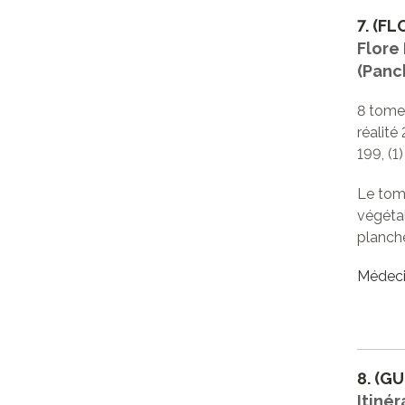
7.
(FL
Flore 
(Panck
8 tomes
réalité 
199, (1)
Le tome
végétal
planche
Médeci
8.
(GU
Itinér