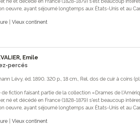
er, né et décédé en France (1828-1879) s'est beaucoup intére
on oeuvre, ayant séjourné longtemps aux États-Unis et au Ca
ture
Vieux continent
VALIER, Emile
ez-percés
mann Lévy, éd. 1890. 320 p., 18 cm., Rel. dos de cuir à coins (p
de fiction faisant partie de la collection «Drames de l'Améri
er, né et décédé en France (1828-1879) s'est beaucoup intére
on oeuvre, ayant séjourné longtemps aux États-Unis et au Ca
ture
Vieux continent