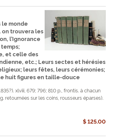
ns le monde
 on trouvera les
ion, l’Ignorance
 temps;
, et celle des
ndienne, etc.; Leurs sectes et hérésies
eligieux; leurs fêtes, leurs cérémonies;
e huit figures en taille-douce
835?). xlviii, 679; 796; 810 p., frontis. à chacun
ég. retournées sur les coins, rousseurs éparses).
$ 125.00