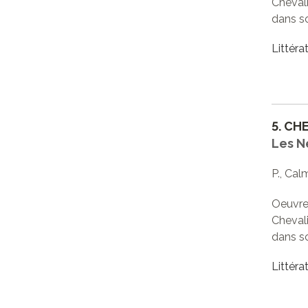
Chevali
dans s
Littéra
5.
CHE
Les N
P., Cal
Oeuvre 
Chevali
dans s
Littéra