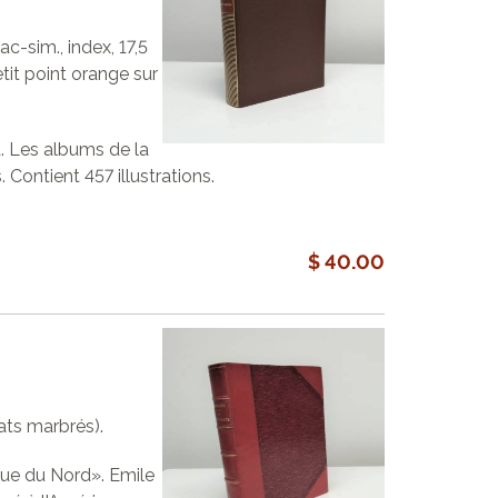
 fac-sim., index, 17,5
tit point orange sur
t. Les albums de la
 Contient 457 illustrations.
$ 40.00
lats marbrés).
que du Nord». Emile