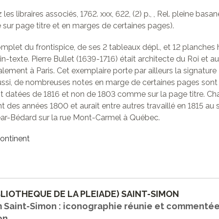
z les libraires associés, 1762. xxx, 622, (2) p., , Rel. pleine b
 sur page titre et en marges de certaines pages).
mplet du frontispice, de ses 2 tableaux dépl., et 12 planche
 in-texte. Pierre Bullet (1639-1716) était architecte du Roi et 
alement à Paris. Cet exemplaire porte par ailleurs la signatur
Aussi, de nombreuses notes en marge de certaines pages sont 
t datées de 1816 et non de 1803 comme sur la page titre. Ch
t des années 1800 et aurait entre autres travaillé en 1815 au
éar-Bédard sur la rue Mont-Carmel à Québec.
ontinent
BLIOTHEQUE DE LA PLEIADE) SAINT-SIMON
 Saint-Simon : iconographie réunie et commenté
on