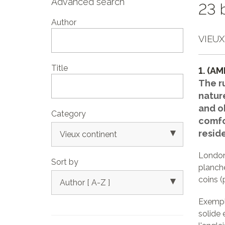
Advanced search
23 
Author
VIEU
Title
1.
(AM
The ru
natur
and o
Category
comfo
▾
resid
Vieux continent
London,
Sort by
planche
coins (
▾
Author [ A-Z ]
Exempla
solide 