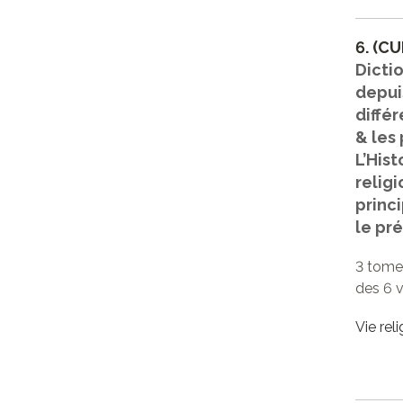
6.
(CU
Dicti
depui
différ
& les
L’His
relig
princi
le pré
3 tomes
des 6 v
Vie rel