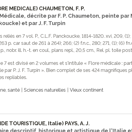
ORE MEDICALE) CHAUMETON, F. P.
Médicale, décrite par F. P. Chaumeton, peinte par 
oucke) et par J. F. Turpin
 reliés en 7 vol. P., C.L.F. Panckoucke, 1814-1820. xvi, 209, (1); 
263 p. car saut de 261 à 264); 266; (2) f.n.c., 280; 271, (1); (6) fn.c., 
 p., nobr. ill. h.-t. en coul., plans repl., 20,5 cm., Rel. pl. toile pos
 7 est divisé en 2 volumes et s'intitule « Flore médicale : part
e par P. J. F. Turpin ». Bien complet de ses 424 magnifiques 
s repliables.
ne, santé
Sciences naturelles
Vieux continent
IDE TOURISTIQUE, Italie) PAYS, A. J.
aire descriptif, historique et artistique de l'Italie 