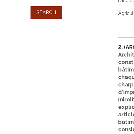
l'anglai
SEARCH
Agricul
2.
(AR
Archi
const
bâtime
chaqu
charp
d'imp
miroit
expli
articl
bâtim
consi