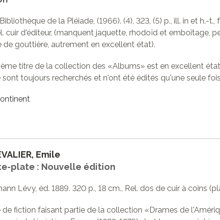
 Bibliothèque de la Pléiade, (1966). (4), 323, (5) p., ill. in et h.-t.,
l. cuir d'éditeur, (manquent jaquette, rhodoïd et emboîtage, pe
 de gouttière, autrement en excellent état).
ième titre de la collection des «Albums» est en excellent éta
 sont toujours recherchés et n'ont été édités qu'une seule fois.
ontinent
VALIER, Emile
te-plate : Nouvelle édition
mann Lévy, éd. 1889. 320 p., 18 cm., Rel. dos de cuir à coins (p
de fiction faisant partie de la collection «Drames de l'Améri