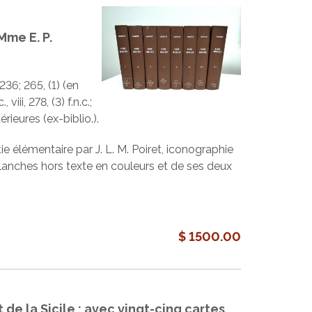
Mme E. P.
236; 265, (1) (en
viii, 278, (3) f.n.c.;
térieures (ex-biblio.).
ie élémentaire par J. L. M. Poiret, iconographie
planches hors texte en couleurs et de ses deux
$ 1500.00
et de la Sicile : avec vingt-cinq cartes