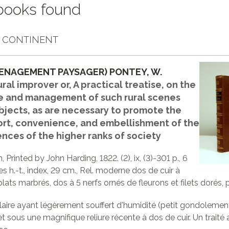
books found
X CONTINENT
ENAGEMENT PAYSAGER) PONTEY, W.
ral improver or, A practical treatise, on the
e and management of such rural scenes
bjects, as are necessary to promote the
rt, convenience, and embellishment of the
ences of the higher ranks of society
 Printed by John Harding, 1822. (2), ix, (3)-301 p., 6
s h.-t., index, 29 cm., Rel. moderne dos de cuir à
plats marbrés, dos à 5 nerfs ornés de fleurons et filets dorés, p
ire ayant légèrement souffert d'humidité (petit gondolement 
et sous une magnifique reliure récente à dos de cuir. Un trait