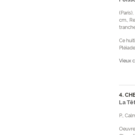
(Paris),
cm., Re
tranche
Ce huit
Pléiade
Vieux c
4.
CHE
La Tê
P., Cal
Oeuvre 