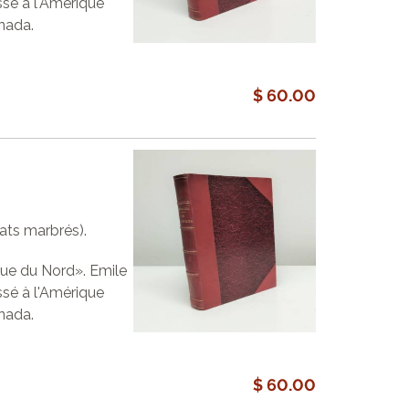
ssé à l'Amérique
nada.
$ 60.00
lats marbrés).
que du Nord». Emile
ssé à l'Amérique
nada.
$ 60.00