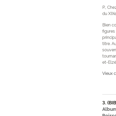
P., Che
du XIXe
Bien co
figures
princip
titre. 
souven
tournan
et-Elz
Vieux c
3.
(BI
Album
Poiss