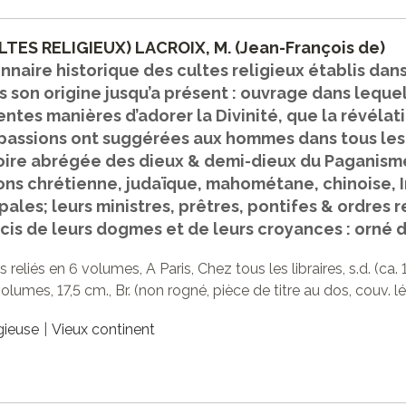
LTES RELIGIEUX) LACROIX, M. (Jean-François de)
onnaire historique des cultes religieux établis da
s son origine jusqu’a présent : ouvrage dans lequel
entes manières d’adorer la Divinité, que la révélat
 passions ont suggérées aux hommes dans tous les
toire abrégée des dieux & demi-dieux du Paganisme
ions chrétienne, judaïque, mahométane, chinoise, I
pales; leurs ministres, prêtres, pontifes & ordres r
cis de leurs dogmes et de leurs croyances : orné d
 reliés en 6 volumes, A Paris, Chez tous les libraires, s.d. (ca. 1
olumes, 17,5 cm., Br. (non rogné, pièce de titre au dos, couv. l
igieuse
Vieux continent