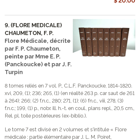
$ 20.00
9.
(FLORE MEDICALE)
CHAUMETON, F. P.
Flore Médicale, décrite
par F. P. Chaumeton,
peinte par Mme E. P.
(Panckoucke) et par J. F.
Turpin
8 tomes reliés en 7 vol. P., C.L.F. Panckoucke, 1814-1820.
xvi, 209, (1); 236; 265, (1) (en réalité 263 p. car saut de 261
à 264); 266; (2) f.n.c., 280; 271, (1); (6) fn.c., viii, 278, (3)
f.n.c.; 199, (1) p., nobr. ill. h.-t. en coul., plans repl., 20,5 cm.,
Rel. pl. toile postérieures (ex-biblio.).
Le tome 7 est divisé en 2 volumes et s'intitule « Flore
médicale : partie élémentaire par J. L. M. Poiret,