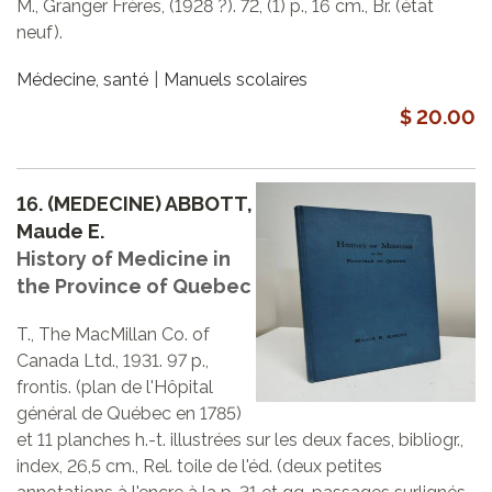
M., Granger Frères, (1928 ?). 72, (1) p., 16 cm., Br. (état
neuf).
Médecine, santé
Manuels scolaires
$ 20.00
16.
(MEDECINE) ABBOTT,
Maude E.
History of Medicine in
the Province of Quebec
T., The MacMillan Co. of
Canada Ltd., 1931. 97 p.,
frontis. (plan de l'Hôpital
général de Québec en 1785)
et 11 planches h.-t. illustrées sur les deux faces, bibliogr.,
index, 26,5 cm., Rel. toile de l'éd. (deux petites