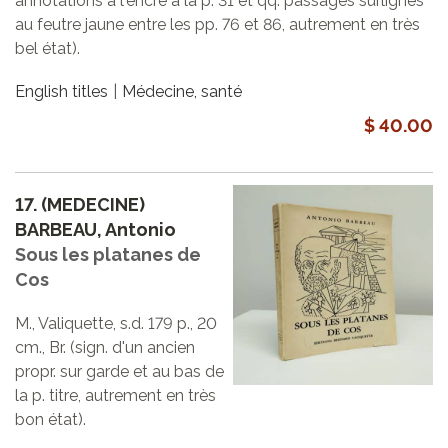
annotations à l'encre à la p. 31 et qq. passages surlignés
au feutre jaune entre les pp. 76 et 86, autrement en très
bel état).
English titles
Médecine, santé
$ 40.00
17.
(MEDECINE)
BARBEAU, Antonio
Sous les platanes de
Cos
M., Valiquette, s.d. 179 p., 20
cm., Br. (sign. d'un ancien
propr. sur garde et au bas de
la p. titre, autrement en très
bon état).