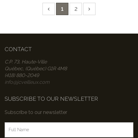
1
2
CONTACT
C.P. 73, Haute-Ville
Québec, (Québec) G1R 4M8
(418) 880-2049
info@jcveilleux.com
SUBSCRIBE TO OUR NEWSLETTER
Subscribe to our newsletter