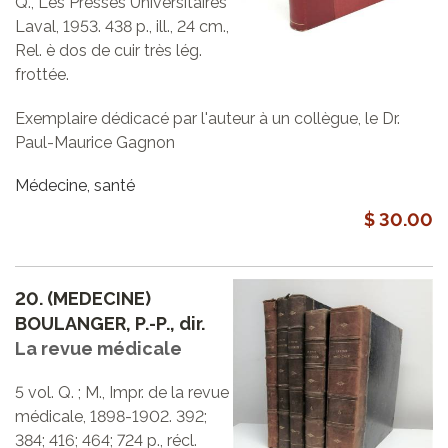
Q., Les Presses Universitaires
Laval, 1953. 438 p., ill., 24 cm.,
Rel. è dos de cuir très lég.
frottée.
Exemplaire dédicacé par l'auteur à un collègue, le Dr.
Paul-Maurice Gagnon
Médecine, santé
$ 30.00
20.
(MEDECINE)
BOULANGER, P.-P., dir.
La revue médicale
5 vol. Q. ; M., Impr. de la revue
médicale, 1898-1902. 392;
384; 416; 464; 724 p., récl.