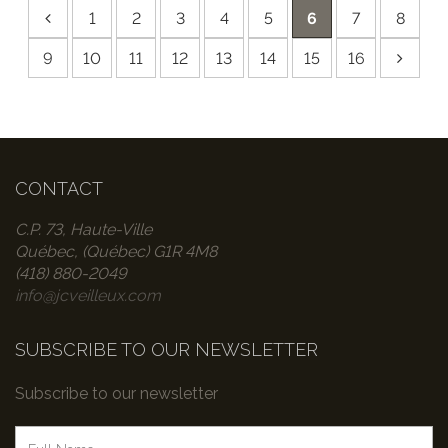
1
2
3
4
5
6
7
8
9
10
11
12
13
14
15
16
CONTACT
C.P. 73, Haute-Ville
Québec, (Québec) G1R 4M8
(418) 880-2049
info@jcveilleux.com
SUBSCRIBE TO OUR NEWSLETTER
Subscribe to our newsletter