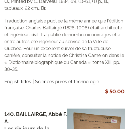
Q., Printed by C. Darveau, 1884. 69, (1)-61, (1) p., ill.,
tableaux, 22 cm., Br.
Traduction anglaise publiée la même année que l'édition
française. Charles Baillairgé (1826-1906) était architecte
et ingénieur-civil. Il a publié de nombreux ouvrages et a
entre autres été ingénieur au service de la Ville de
Québec. Pour un excellent survol de sa fructueuse
carrière, consulter la notice de Christina Cameron dans le
« Dictionnaire biographique du Canada », tome XIII, pp.
30-35.
English titles
Sciences pures et technologie
$ 50.00
140.
BAILLAIRGE, Abbé F.
A.
Les six jours de la