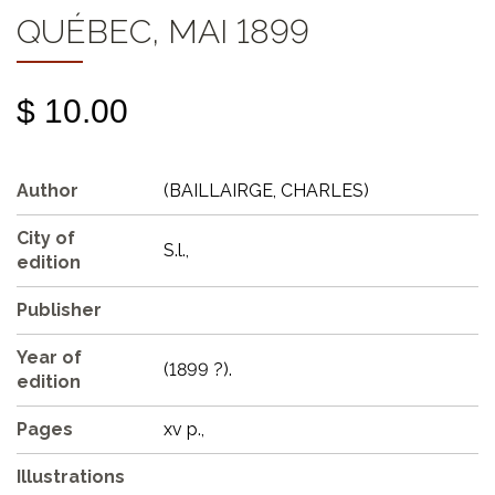
QUÉBEC, MAI 1899
$ 10.00
Author
(BAILLAIRGE, CHARLES)
City of
S.l.,
edition
Publisher
Year of
(1899 ?).
edition
Pages
xv p.,
Illustrations