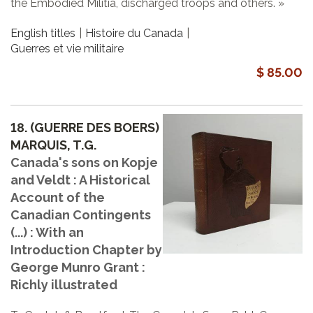
the Embodied Militia, discharged troops and others. »
English titles
Histoire du Canada
Guerres et vie militaire
$ 85.00
18.
(GUERRE DES BOERS)
MARQUIS, T.G.
Canada's sons on Kopje
and Veldt : A Historical
Account of the
Canadian Contingents
(...) : With an
Introduction Chapter by
George Munro Grant :
Richly illustrated