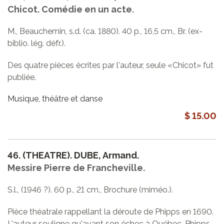
Chicot. Comédie en un acte.
M., Beauchemin, s.d. (ca. 1880). 40 p., 16,5 cm., Br. (ex-
biblio. lég. défr.).
Des quatre pièces écrites par l'auteur, seule «Chicot» fut
publiée.
Musique, théâtre et danse
$ 15.00
46.
(THEATRE). DUBE, Armand.
Messire Pierre de Francheville.
S.l., (1946 ?). 60 p., 21 cm., Brochure (miméo.).
Pièce théatrale rappellant la déroute de Phipps en 1690.
L'auteur souligne qu'avant son échec à Québec, Phipps