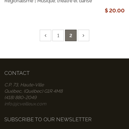
Régionalisme
Musique, théâtre et danse
$ 20.00
1
2
CONTACT
C.P. 73, Haute-Ville
Québec, (Québec) G1R 4M8
(418) 880-2049
info@jcveilleux.com
SUBSCRIBE TO OUR NEWSLETTER