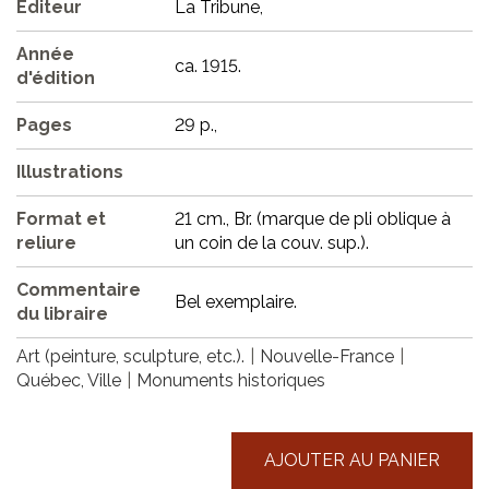
Éditeur
La Tribune,
Année
ca. 1915.
d'édition
Pages
29 p.,
Illustrations
Format et
21 cm., Br. (marque de pli oblique à
reliure
un coin de la couv. sup.).
Commentaire
Bel exemplaire.
du libraire
Art (peinture, sculpture, etc.).
Nouvelle-France
Québec, Ville
Monuments historiques
AJOUTER AU PANIER