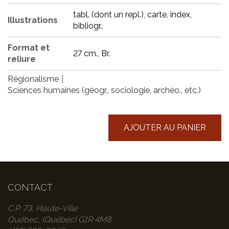
tabl. (dont un repl.), carte, index,
Illustrations
bibliogr.,
Format et
27 cm., Br.
reliure
Régionalisme
Sciences humaines (géogr., sociologie, archéo., etc.)
AJOUTER AU PANIER
CONTACT
C.P. 73, Haute-Ville
Québec, (Québec) G1R 4M8