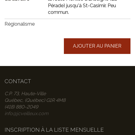
Pérade) jusqu'à St-Casimir. Peu
commun.
Régionalisme
AJOUTER AU PANIER
CONTACT
C.P. 73, Haute-Ville
Québec, (Québec) G1R 4M8
(418) 880-2049
info@jcveilleux.com
INSCRIPTION À LA LISTE MENSUELLE