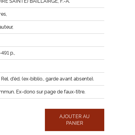
IRE SAINTE) BAILLAIRGE, F.-A.
es,
auteur,
)-491 p.,
 Rel. d'éd. (ex-biblio., garde avant absente).
mmun. Ex-dono sur page de faux-titre.
AJOUTER AU
PANIER