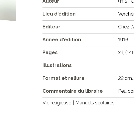
Auteur
(HISTO
Lieu d'édition
Verchèr
Éditeur
Chez l'
Année d'édition
1916.
Pages
xiii, (14
Illustrations
Format et reliure
22 cm.,
Commentaire du libraire
Peu co
Vie religieuse
Manuels scolaires