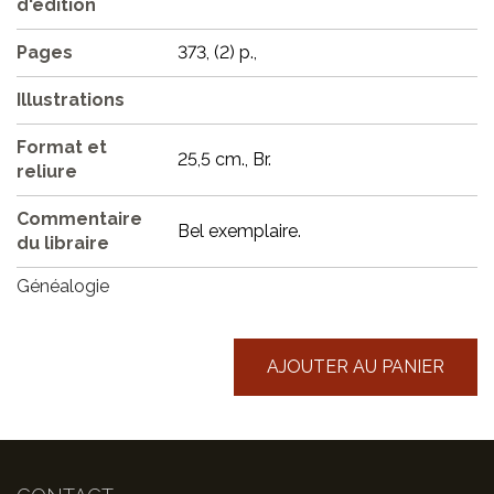
d'édition
Pages
373, (2) p.,
Illustrations
Format et
25,5 cm., Br.
reliure
Commentaire
Bel exemplaire.
du libraire
Généalogie
AJOUTER AU PANIER