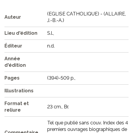
(EGLISE CATHOLIQUE) - (ALLAIRE,
Auteur
J.-B.-A.)
Lieu d'édition
S.l.,
Éditeur
n.d.
Année
d'édition
Pages
(394)-509 p.,
Illustrations
Format et
23 cm., Br.
reliure
Tel que publié sans couv. Index des 4
premiers ouvrages biographiques de
Commentaire