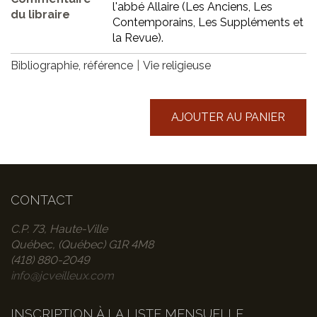
l'abbé Allaire (Les Anciens, Les
du libraire
Contemporains, Les Suppléments et
la Revue).
Bibliographie, référence
Vie religieuse
AJOUTER AU PANIER
CONTACT
C.P. 73, Haute-Ville
Québec, (Québec) G1R 4M8
(418) 880-2049
info@jcveilleux.com
INSCRIPTION À LA LISTE MENSUELLE