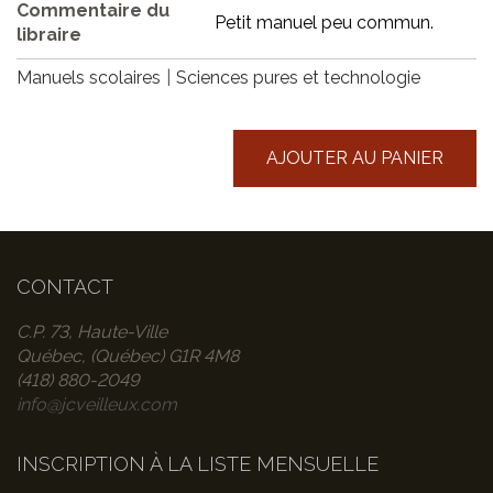
Commentaire du
Petit manuel peu commun.
libraire
Manuels scolaires
Sciences pures et technologie
AJOUTER AU PANIER
CONTACT
C.P. 73, Haute-Ville
Québec, (Québec) G1R 4M8
(418) 880-2049
info@jcveilleux.com
INSCRIPTION À LA LISTE MENSUELLE