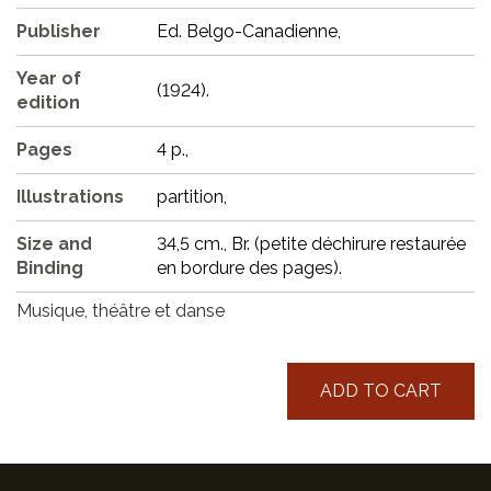
Publisher
Ed. Belgo-Canadienne,
Year of
(1924).
edition
Pages
4 p.,
Illustrations
partition,
Size and
34,5 cm., Br. (petite déchirure restaurée
Binding
en bordure des pages).
Musique, théâtre et danse
ADD TO CART