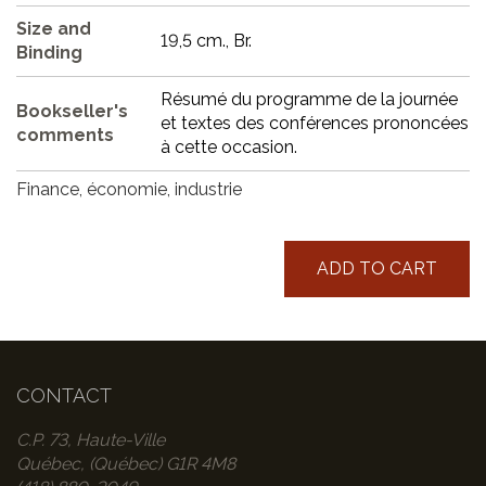
Size and
19,5 cm., Br.
Binding
Résumé du programme de la journée
Bookseller's
et textes des conférences prononcées
comments
à cette occasion.
Finance, économie, industrie
ADD TO CART
CONTACT
C.P. 73, Haute-Ville
Québec, (Québec) G1R 4M8