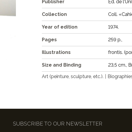
Publisher
Ed. de l'Un
Collection
Coll. «Cahi
Year of edition
1974.
Pages
259 p.,
Illustrations
frontis. (port
Size and Binding
23,5 cm., Br
Art (peinture, sculpture, etc.).
Biographie
SUBSCRIBE TO OUR NEWSLETTER