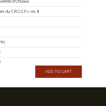
iversité d'Ottawa,
ers du C.R.C.C.F.», no. 8
r.),
.
s
ADD TO CART