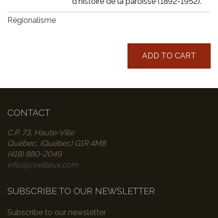
d'histoire de la paroisse (1892-1952).
Régionalisme
ADD TO CART
CONTACT
C.P. 73, Haute-Ville
Québec, (Québec) G1R 4M8
(418) 880-2049
info@jcveilleux.com
SUBSCRIBE TO OUR NEWSLETTER
Subscribe to our newsletter