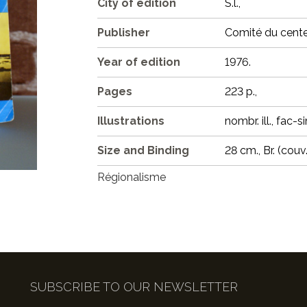
City of edition
S.l.,
Publisher
Comité du cente
Year of edition
1976.
Pages
223 p.,
Illustrations
nombr. ill., fac-si
Size and Binding
28 cm., Br. (couv.
Régionalisme
SUBSCRIBE TO OUR NEWSLETTER