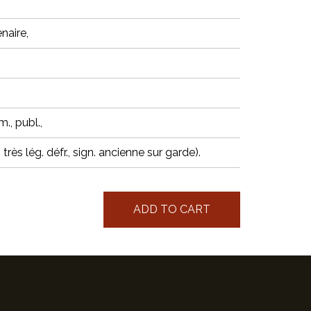
naire,
m., publ.,
 très lég. défr., sign. ancienne sur garde).
ADD TO CART