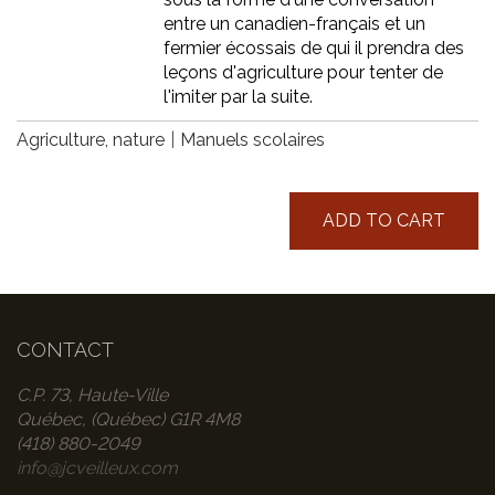
entre un canadien-français et un
fermier écossais de qui il prendra des
leçons d'agriculture pour tenter de
l'imiter par la suite.
Agriculture, nature
Manuels scolaires
ADD TO CART
CONTACT
C.P. 73, Haute-Ville
Québec, (Québec) G1R 4M8
(418) 880-2049
info@jcveilleux.com