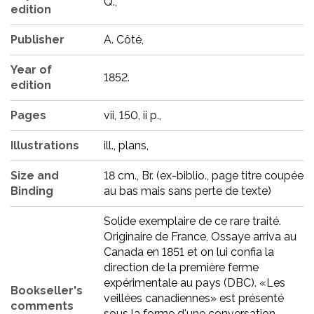
Q.,
edition
Publisher
A. Côté,
Year of
1852.
edition
Pages
vii, 150, ii p.,
Illustrations
ill., plans,
Size and
18 cm., Br. (ex-biblio., page titre coupée
Binding
au bas mais sans perte de texte)
Solide exemplaire de ce rare traité.
Originaire de France, Ossaye arriva au
Canada en 1851 et on lui confia la
direction de la première ferme
expérimentale au pays (DBC). «Les
Bookseller's
veillées canadiennes» est présenté
comments
sous la forme d'une conversation