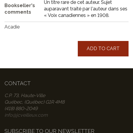
Un titre rare de cet auteur. Sujet
Bookseller's
auparavant traité par l'auteur dans ses
comments
« Voix canadiennes » en 1908.
Acadie
ADD TO CART
CONTACT
C.P. 73, Haute-Ville
Québec, (Québec) G1R 4M8
(418) 880-2049
info@jcveilleux.com
SUBSCRIBE TO OUR NEWSLETTER