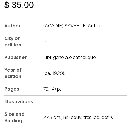
$ 35.00
Author
(ACADIE) SAVAETE, Arthur
City of
P.,
edition
Publisher
Libr. générale catholique,
Year of
(ca. 1920).
edition
Pages
75, (4) p.,
Illustrations
Size and
22,5 cm., Br. (couv. très lég. défr.).
Binding