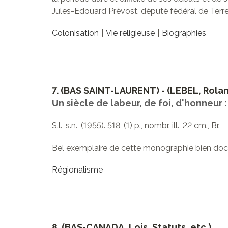
Jules-Edouard Prévost, député fédéral de Terr
Colonisation
Vie religieuse
Biographies
7.
(BAS SAINT-LAURENT) - (LEBEL, Rola
Un siècle de labeur, de foi, d'honneur 
S.l., s.n., (1955). 518, (1) p., nombr. ill., 22 cm., Br.
Bel exemplaire de cette monographie bien do
Régionalisme
8.
(BAS-CANADA, Lois, Statuts, etc.)