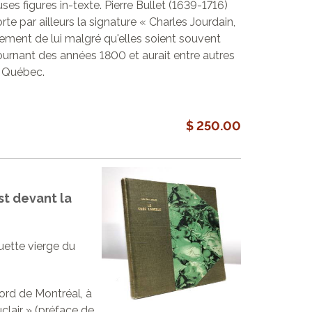
es figures in-texte. Pierre Bullet (1639-1716)
te par ailleurs la signature « Charles Jourdain,
ement de lui malgré qu'elles soient souvent
urnant des années 1800 et aurait entre autres
à Québec.
$ 250.00
st devant la
iquette vierge du
nord de Montréal, à
uclair » (préface de