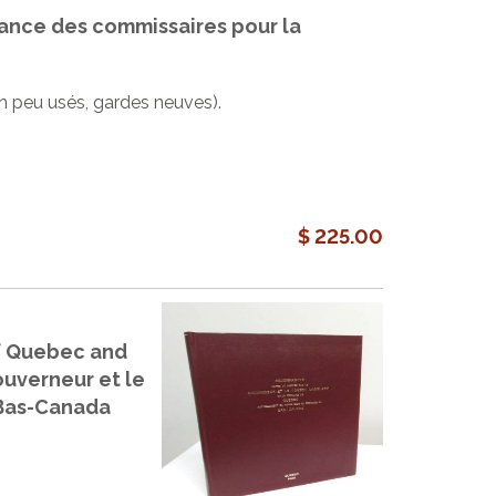
dance des commissaires pour la
s un peu usés, gardes neuves).
$ 225.00
of Quebec and
ouverneur et le
 Bas-Canada