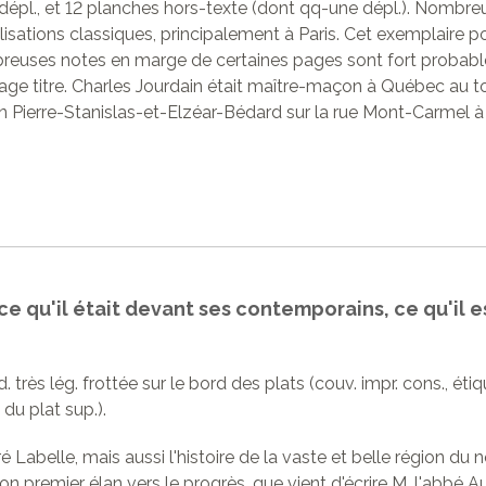
dépl., et 12 planches hors-texte (dont qq-une dépl.). Nombreus
lisations classiques, principalement à Paris. Cet exemplaire por
breuses notes en marge de certaines pages sont fort probabl
ge titre. Charles Jourdain était maître-maçon à Québec au to
on Pierre-Stanislas-et-Elzéar-Bédard sur la rue Mont-Carmel 
 ce qu'il était devant ses contemporains, ce qu'il e
éd. très lég. frottée sur le bord des plats (couv. impr. cons., ét
du plat sup.).
é Labelle, mais aussi l'histoire de la vaste et belle région du 
son premier élan vers le progrès, que vient d'écrire M. l'abbé A